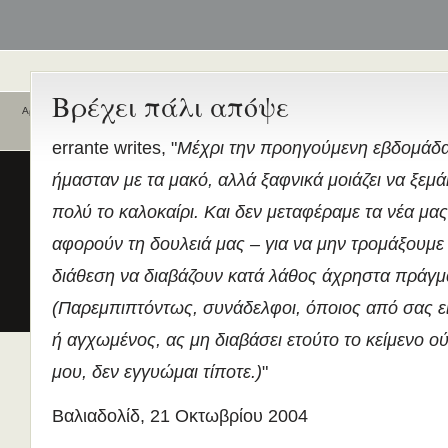
Βρέχει πάλι απόψε
Αρχική
Ποιοι είναι εδώ
Ενεργά θέματα
errante writes, "
Μέχρι την προηγούμενη εβδομάδ
συζήτησης
Είναι εδώ αυτή τη στιγμή
0 χρήστες
ήμασταν με τα μακό, αλλά ξαφνικά μοιάζει να ξεμ
και
2 επισκέπτες
.
Διδασκαλία της Ελληνικής ως
πολύ το καλοκαίρι. Και δεν μεταφέραμε τα νέα μα
Δεύτερης/Ξένης Γλώσσας (ΜΑ
(Εξ Αποστάσεως) από το Παν/
αφορούν τη δουλειά μας – για να μην τρομάξουμε
Λευκωσίας σε συνεργασία με 
διάθεση να διαβάζουν κατά λάθος άχρηστα πράγμ
ΚΕΓ
το πιστοποιητικό επιπέδου Γ
(Παρεμπιπτόντως, συνάδελφοι, όποιος από σας εί
Πρώτο Διεθνές Συνέδριο
ή αγχωμένος, ας μη διαβάσει ετούτο το κείμενο ού
Νεοελληνικών Σπουδών
μου, δεν εγγυώμαι τίποτε.)
"
Εδώ Πολυτεχνείο!
Τα διδακτικά εγχειρίδια
Βαλιαδολίδ, 21 Οκτωβρίου 2004
περισσότερα