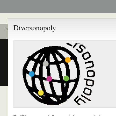
Diversonopoly
Αρχική
Ποιοι είναι εδώ
Ενεργά θέματα
συζήτησης
Είναι εδώ αυτή τη στιγμή
0 χρήστες
και
1 επισκέπτης
.
Διδασκαλία της Ελληνικής ως
Δεύτερης/Ξένης Γλώσσας (ΜΑ
(Εξ Αποστάσεως) από το Παν/
Λευκωσίας σε συνεργασία με 
ΚΕΓ
το πιστοποιητικό επιπέδου Γ
Πρώτο Διεθνές Συνέδριο
Νεοελληνικών Σπουδών
Εδώ Πολυτεχνείο!
Τα διδακτικά εγχειρίδια
περισσότερα