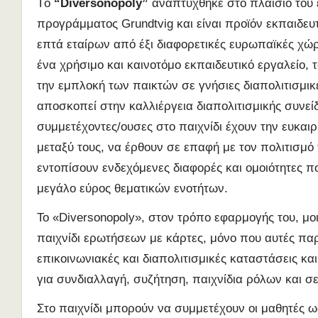
Tο
“
D
i
v
e
r
s
o
n
o
p
o
l
y
”
αναπτύχθηκε στο πλαίσιο του
προγράμματος Grundtvig και είναι προϊόν εκπαιδε
επτά εταίρων από έξι διαφορετικές ευρωπαϊκές χώρ
ένα χρήσιμο και καινοτόμο εκπαιδευτικό εργαλείο, τ
την εμπλοκή των παικτών σε γνήσιες διαπολιτισμικ
αποσκοπεί στην καλλιέργεια διαπολιτισμικής συνεί
συμμετέχοντες/ουσες στο παιχνίδι έχουν την ευκαι
μεταξύ τους, να έρθουν σε επαφή με τον πολιτισμό
εντοπίσουν ενδεχόμενες διαφορές και ομοιότητες 
μεγάλο εύρος θεματικών ενοτήτων.
Το «Diversonopoly», στον τρόπο εφαρμογής του, μοι
παιχνίδι ερωτήσεων με κάρτες, μόνο που αυτές π
επικοινωνιακές και διαπολιτισμικές καταστάσεις κ
για συνδιαλλαγή, συζήτηση, παιχνίδια ρόλων και σ
Στο παιχνίδι μπορούν να συμμετέχουν οι μαθητές 