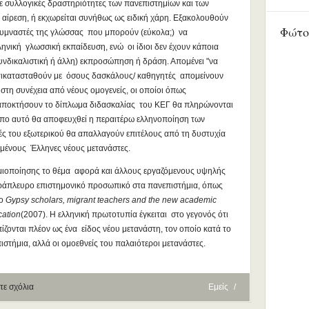
σε συλλογικές δραστηριότητες των πανεπιστημίων και των
ό αίρεση, ή εκχωρείται συνήθως ως ειδική χάρη. Εξακολουθούν
Φώτο
γυμναστές της γλώσσας που μπορούν (εύκολα;) να
ληνική γλωσσική εκπαίδευση, ενώ οι ίδιοι δεν έχουν κάποια
υνδικαλιστική ή άλλη) εκπροσώπηση ή δράση. Απομένει "να
ντικατασταθούν με όσους δασκάλους/ καθηγητές απομείνουν
στη συνέχεια από νέους ομογενείς, οι οποίοι όπως
 αποκτήσουν το δίπλωμα διδασκαλίας του ΚΕΓ θα πληρώνονται
όπο αυτό θα αποφευχθεί η περαιτέρω ελληνοποίηση των
ές του εξωτερικού θα απαλλαγούν επιτέλους από τη δυστυχία
μένους Έλληνες νέους μετανάστες.
σμιοποίησης το θέμα αφορά και άλλους εργαζόμενους υψηλής
άπλευρο επιστημονικό προσωπικό στα πανεπιστήμια, όπως
ίο
Gypsy scholars, migrant teachers and the new academic
cation
(2007). Η ελληνική πρωτοτυπία έγκειται στο γεγονός ότι
ίζονται πλέον ως ένα είδος νέου μετανάστη, τον οποίο κατά το
ιστήμια, αλλά οι ομοεθνείς του παλαιότεροι μετανάστες.
τε σχόλια
Εμείς
/