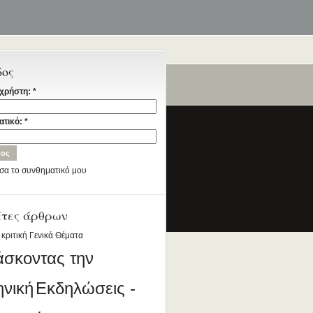
δος
χρήστη:
*
ταία
ατικό:
*
σα το συνθηματικό μου
έτες άρθρων
ια την Ελληνική Γλώσσα
DESIGNED BY ANTSIN.COM
 κριτική
Γενικά Θέματα
άσκοντας την
ηνική
Εκδηλώσεις -