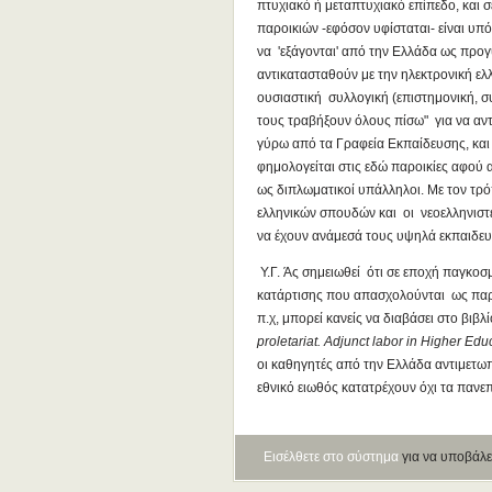
πτυχιακό ή μεταπτυχιακό επίπεδο, και 
παροικιών -εφόσον υφίσταται- είναι υπ
να 'εξάγονται' από την Ελλάδα ως προ
αντικατασταθούν με την ηλεκτρονική ελ
ουσιαστική συλλογική (επιστημονική, σ
τους τραβήξουν όλους πίσω" για να α
γύρω από τα Γραφεία Εκπαίδευσης, και 
φημολογείται στις εδώ παροικίες αφού
ως διπλωματικοί υπάλληλοι. Με τον τρ
ελληνικών σπουδών και οι νεοελληνιστ
να έχουν ανάμεσά τους υψηλά εκπαιδευ
Υ.Γ. Άς σημειωθεί ότι σε εποχή παγκο
κατάρτισης που απασχολούνται ως παρ
π.χ, μπορεί κανείς να διαβάσει στο βιβλ
proletariat. Αdjunct labor in Higher Edu
οι καθηγητές από την Ελλάδα αντιμετωπ
εθνικό ειωθός κατατρέχουν όχι τα πανεπ
Εισέλθετε στο σύστημα
για να υποβάλε