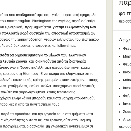
παρ
φοιτ
 τύπο που αναδημοσιεύτηκε σε μεγάλη παροικιακή εφημερίδα
 του πανεπιστημίου Birmingham της Αγγλίας, αφού εκθειάζει
περισσό
του εξωτερικού, προβληματίζεται
για την ελληνοποίηση των
ια πολλοστή φορά δυστυχία την αποστολή αποσπασμένων
Αρχε
 σαφώς την χρηματοδότηση νεαρών ελληνιστών του εξωτερικού
 / μεταδιδακτορικές υποτροφίες και fellowships.
Φεβρ
ισσότερα δημοσιεύματα για το μέλλον των ελληνικών
Μάρτ
λευταία χρόνια και διακινούνται από τη ίδια παρέα
Φεβρ
μένων,
ενώ η 'δυστυχής' ελληνική πλευρά δεν κάνει καμία
Ιανο
 κυρίους στη θέση τους. Είναι ακόμα πιο εξοργιστικό ότι το
δεινής οικονομικής κρίσης, μειωμένης κοινωνικής αντίστασης
Μάιο
ήνων εργαζομένων, ενώ οι πολλά υποσχόμενοι νεοελληνιστές
Ιανο
 πολίτες και φορολογούμενοι. Στους τελευταίους
Φεβρ
ωρίζουν ελληνικά και μπορούν κάλλιστα να χρηματοδοτηθούν
Ιανο
παροικίες ή από τα πανεπιστήμιά τους.
Σεπτ
 παρά τα προσόντα και την εργασία τους στα τμήματα κατά
Απρί
ϊκές οντότητες ούτε σε θέματα έρευνας ούτε από θεσμική
ά προγράμματα, διδασκαλία μη γλωσσικών αντικείμενων σε
περισσ