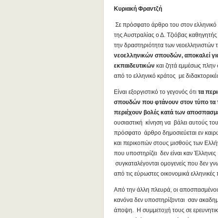
Κυριακή Φραντζή
Σε πρόσφατο άρθρο του στον ελληνικό
της Αυστραλίας ο Δ. Τζιόβας καθηγητής
την δραστηριότητα των νεοελληνιστών 
νεοελληνικών σπουδών, αποκαλεί γ
εκπαιδευτικών
και ζητά εμμέσως πλην
από το ελληνικό κράτος με διδακτορικές
Είναι εξοργιστικό το γεγονός ότι
τα περ
σπουδών που φτάνουν στον τύπο τα τε
περιέχουν βολές κατά των αποσπασ
ουσιαστική κίνηση να βάλει αυτούς τους
πρόσφατο άρθρο δημοσιεύεται εν καιρώ 
και περικοπών στους μισθούς των Ελλ
που υποστηρίζει δεν είναι καν Έλληνες
συγκαταλέγονται ομογενείς που δεν γν
από τις εύρωστες οικονομικά ελληνικές 
Από την άλλη πλευρά, οι αποσπασμένοι
κανόνα δεν υποστηρίζονται σαν ακαδημα
άποψη. Η συμμετοχή τους σε ερευνητικ