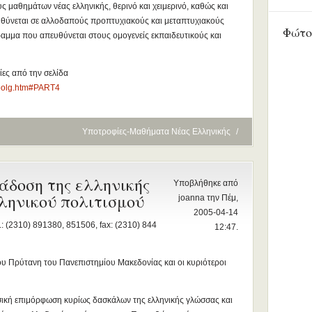
 μαθημάτων νέας ελληνικής, θερινό και χειμερινό, καθώς και
υθύνεται σε αλλοδαπούς προπτυχιακούς και μεταπτυχιακούς
Φώτο
ραμμα που απευθύνεται στους ομογενείς εκπαιδευτικούς και
ες από την σελίδα
choolg.htm#PART4
Υποτροφίες-Μαθήματα Νέας Ελληνικής
/
ιάδοση της ελληνικής
Υποβλήθηκε από
ληνικού πολιτισμού
joanna την Πέμ,
2005-04-14
: (2310) 891380, 851506, fax: (2310) 844
12:47.
του Πρύτανη του Πανεπιστημίου Μακεδονίας και οι κυριότεροι
σική επιμόρφωση κυρίως δασκάλων της ελληνικής γλώσσας και