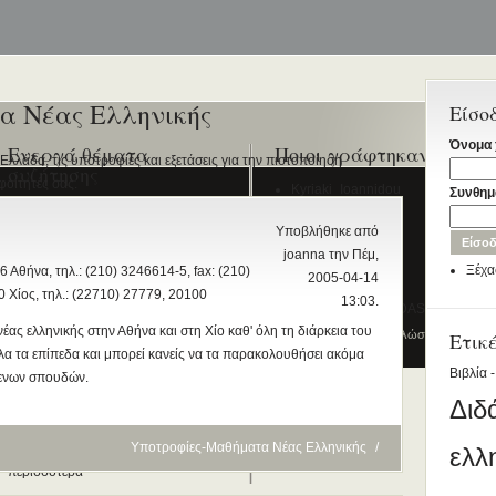
α Νέας Ελληνικής
Είσο
Όνομα 
Ενεργά θέματα
Ποιοι γράφτηκαν τελευ
λλάδα, τις υποτροφίες και εξετάσεις για την πιστοποίηση
συζήτησης
φοιτητές σας.
Kyriaki_Ioannidou
Συνθημ
Διδασκαλία της Ελληνικής ως
Rania Voskaki
Υποβλήθηκε από
Δεύτερης/Ξένης Γλώσσας (ΜΑ)
John Kazazis
joanna την Πέμ,
(Εξ Αποστάσεως) από το Παν/μιο
Ξέχα
 Αθήνα, τηλ.: (210) 3246614-5, fax: (210)
2005-04-14
Λευκωσίας σε συνεργασία με το
paris
 Χίος, τηλ.: (22710) 27779, 20100
13:03.
ΚΕΓ
DIMITRIOS STAFIDAS
ας ελληνικής στην Αθήνα και στη Χίο καθ' όλη τη διάρκεια του
το πιστοποιητικό επιπέδου Γ2
© 2012
Κέντρο Ελληνικής Γλώσσας
-
Ετικ
Πύλη γ
α τα επίπεδα και μπορεί κανείς να τα παρακολουθήσει ακόμα
Πρώτο Διεθνές Συνέδριο
Βιβλία -
μενων σπουδών.
Νεοελληνικών Σπουδών
Διδ
Εδώ Πολυτεχνείο!
Τα διδακτικά εγχειρίδια
Υποτροφίες-Μαθήματα Νέας Ελληνικής
/
ελλ
περισσότερα