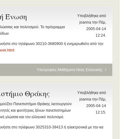
ή Ένωση
Υποβλήθηκε από
joanna την Πέμ,
λώσσας και πολιτισμού. Το πρόγραμμα
2005-04-14
πέδων.
12:24.
νωνήστε στο τηλέφωνο 30210-3680900 ή ενημερωθείτε από την
reek.html
Υποτροφίες-Μαθήματα Νέας Ελληνικής
/
ιστήμιο Θράκης
Υποβλήθηκε από
joanna την Πέμ,
σμούΣτο Πανεπιστήμιο Θράκης λειτουργούν
2005-04-14
τητές και φοιτήτριες ξένων πανεπιστημίων
12:15.
κή γλώσσα και τον ελληνικό πολιτισμό.
νωνήστε στο τηλέφωνο 3025310-39413 ή ηλεκτρονικά με την κα