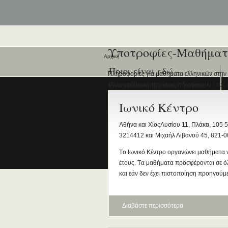
Υποτροφίες-Μαθήματ
Αρχική
Ποιοι είναι εδώ
Πληροφορίες για μαθήματα ελληνικών στην Ε
ελληνομάθειας που ίσως ενδιαφέρουν τους 
Είναι εδώ αυτή τη στιγμή
0 χρήστες
και
2 επισκέπτες
.
Ιωνικό Κέντρο
Αθήνα και ΧίοςΛυσίου 11, Πλάκα, 105 56
3214412 και Μιχαήλ Λιβανού 45, 821-00
Tο Ιωνικό Κέντρο οργανώνει μαθήματα νέ
έτους. Tα μαθήματα προσφέρονται σε όλ
και εάν δεν έχει πιστοποίηση προηγού
Διαβάστε περισσότερα