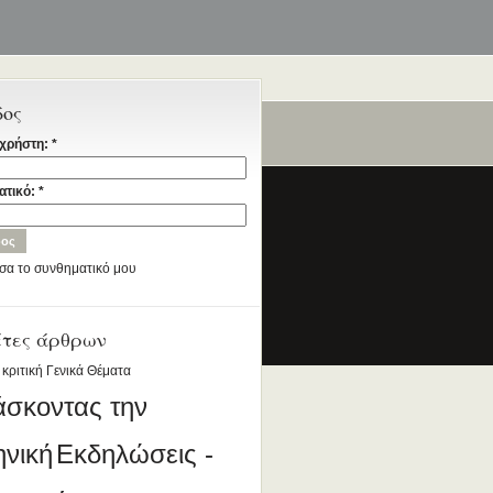
δος
χρήστη:
*
ταία
ατικό:
*
σα το συνθηματικό μου
έτες άρθρων
ια την Ελληνική Γλώσσα
DESIGNED BY ANTSIN.COM
 κριτική
Γενικά Θέματα
άσκοντας την
ηνική
Εκδηλώσεις -