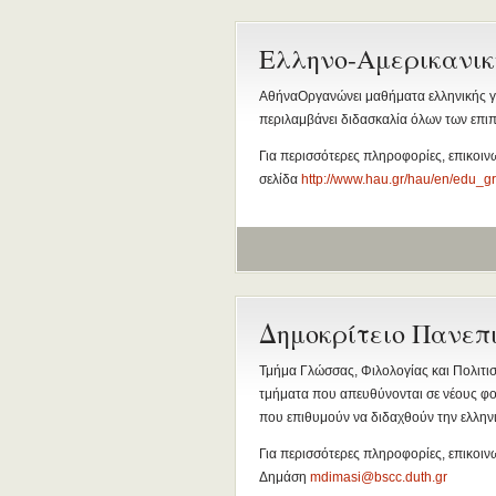
Ελληνο-Αμερικανικ
ΑθήναΟργανώνει μαθήματα ελληνικής γ
περιλαμβάνει διδασκαλία όλων των επι
Για περισσότερες πληροφορίες, επικοι
σελίδα
http://www.hau.gr/hau/en/edu_g
Δημοκρίτειο Πανεπ
Τμήμα Γλώσσας, Φιλολογίας και Πολιτι
τμήματα που απευθύνονται σε νέους φοι
που επιθυμούν να διδαχθούν την ελληνι
Για περισσότερες πληροφορίες, επικοι
Δημάση
mdimasi@bscc.duth.gr