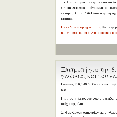
Tο Πανεπιστήμιο προσφέρει δύο κύκλους
ετήσιας διάρκειας πρόγραμμα που απε
φοιτητές. Από το 1991 λειτουργεί πρόγ
φοιτητές.
Η σελίδα του προγράμματος
Πληροφορί
http://home.scarlet.be/~giedoc/tino/s
Επιτροπή για την δ
γλώσσας και του ελ
Εγνατίας 156, 540 66 Θεσσαλονίκη, τηλ.
536
Η επιτροπή λειτουργεί υπό την αιγίδα 
στόχοι της είναι:
1. Η οργάνωση σεμιναρίων για τη γλωσ