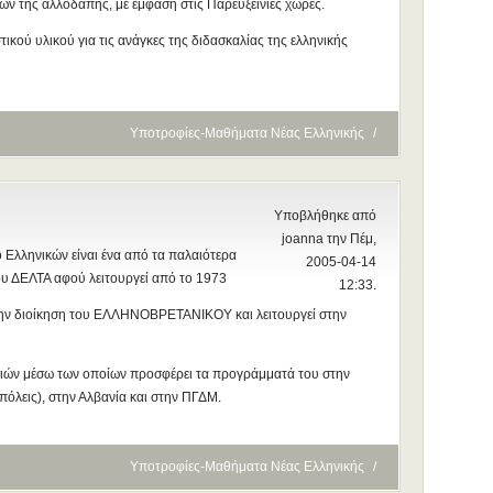
ν της αλλοδαπής, με έμφαση στις Παρευξείνιες χώρες.
ικού υλικού για τις ανάγκες της διδασκαλίας της ελληνικής
Υποτροφίες-Μαθήματα Νέας Ελληνικής
/
Υποβλήθηκε από
joanna την Πέμ,
ο Ελληνικών είναι ένα από τα παλαιότερα
2005-04-14
ου ΔΕΛΤΑ αφού λειτουργεί από το 1973
12:33.
ό την διοίκηση του ΕΛΛΗΝΟΒΡΕΤΑΝΙΚΟΥ και λειτουργεί στην
ασιών μέσω των οποίων προσφέρει τα προγράμματά του στην
πόλεις), στην Αλβανία και στην ΠΓΔΜ.
Υποτροφίες-Μαθήματα Νέας Ελληνικής
/