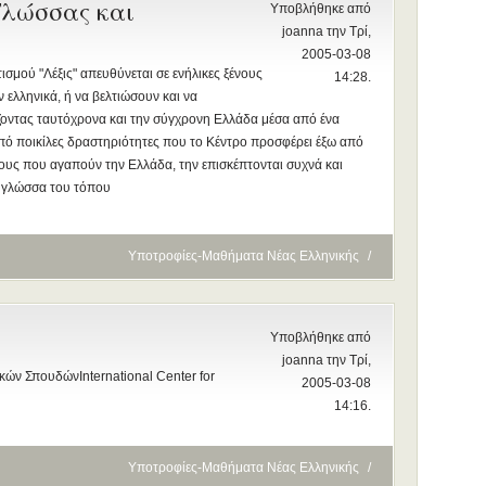
Γλώσσας και
Υποβλήθηκε από
joanna την Τρί,
2005-03-08
σμού "Λέξις" απευθύνεται σε ενήλικες ξένους
14:28.
 ελληνικά, ή να βελτιώσουν και να
ίζοντας ταυτόχρονα και την σύγχρονη Ελλάδα μέσα από ένα
πό ποικίλες δραστηριότητες που το Κέντρο προσφέρει έξω από
ένους που αγαπούν την Ελλάδα, την επισκέπτονται συχνά και
η γλώσσα του τόπου
Υποτροφίες-Μαθήματα Νέας Ελληνικής
/
Υποβλήθηκε από
joanna την Τρί,
κών ΣπουδώνInternational Center for
2005-03-08
14:16.
Υποτροφίες-Μαθήματα Νέας Ελληνικής
/