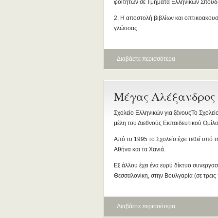
φοιτητών σε Tμήματα Ελληνικών Σπουδώ
2. Η αποστολή βιβλίων και οπτικοακουστ
γλώσσας.
Διαβάστε περισσότερα
Μέγας Αλέξανδρος
Σχολείο Ελληνικών για ξένουςΤο Σχολεί
μέλη του Διεθνούς Εκπαιδευτικού Ομίλ
Από το 1995 το Σχολείο έχει τεθεί υπ
Αθήνα και τα Χανιά.
Εξ άλλου έχει ένα ευρύ δίκτυο συνεργ
Θεσσαλονίκη, στην Βουλγαρία (σε τρεις 
Διαβάστε περισσότερα