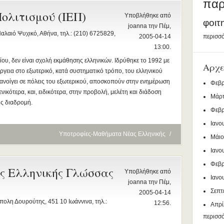
παρ
ολιτισμού (ΙΕΠ)
Υποβλήθηκε από
φοιτ
joanna την Πέμ,
λαιό Ψυχικό, Αθήνα, τηλ.: (210) 6725829,
2005-04-14
περισσό
13:00.
ίου, δεν είναι σχολή εκμάθησης ελληνικών. Ιδρύθηκε το 1992 με
Αρχε
ργεια στο εξωτερικό, κατά συστηματικό τρόπο, του ελληνικού
ανοίγει σε πόλεις του εξωτερικού, αποσκοπούν στην ενημέρωση
Φεβρ
ενικότερα, και, ειδικότερα, στην προβολή, μελέτη και διάδοση
Μάρτ
ης διαδρομή.
Φεβρ
Ιανο
Υποτροφίες-Μαθήματα Νέας Ελληνικής
/
Μάιο
Ιανο
Φεβρ
ς Ελληνικής Γλώσσας
Υποβλήθηκε από
Ιανο
joanna την Πέμ,
Σεπτ
2005-04-14
ολη Δουρούτης, 451 10 Ιωάννινα, τηλ.:
12:56.
Απρί
περισσ