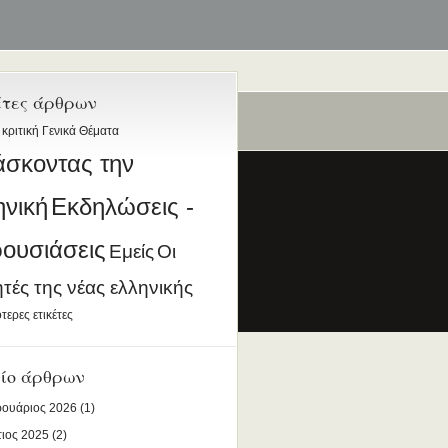
έτες άρθρων
 κριτική
Γενικά Θέματα
ταία
άσκοντας την
ηνική
Εκδηλώσεις -
ουσιάσεις
Εμείς
Οι
ητές της νέας ελληνικής
ια την Ελληνική Γλώσσα
τερες ετικέτες
DESIGNED BY ANTSIN.COM
ίο άρθρων
ουάριος 2026
(1)
ιος 2025
(2)