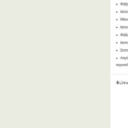
Φεβρ
Ιανο
Μάιο
Ιανο
Φεβρ
Ιανο
Σεπτ
Απρί
περισσ
Φώτο