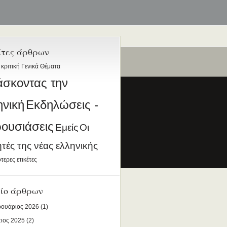
έτες άρθρων
 κριτική
Γενικά Θέματα
ταία
άσκοντας την
ηνική
Εκδηλώσεις -
ουσιάσεις
Εμείς
Οι
ητές της νέας ελληνικής
ια την Ελληνική Γλώσσα
τερες ετικέτες
DESIGNED BY ANTSIN.COM
ίο άρθρων
ουάριος 2026
(1)
ιος 2025
(2)