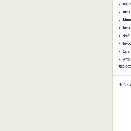
Φεβρ
Ιανο
Μάιο
Ιανο
Φεβρ
Ιανο
Σεπτ
Απρί
περισσ
Φώτο