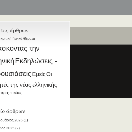
έτες άρθρων
 κριτική
Γενικά Θέματα
ταία
άσκοντας την
ηνική
Εκδηλώσεις -
ουσιάσεις
Εμείς
Οι
ητές της νέας ελληνικής
ια την Ελληνική Γλώσσα
τερες ετικέτες
DESIGNED BY ANTSIN.COM
ίο άρθρων
ουάριος 2026
(1)
ιος 2025
(2)