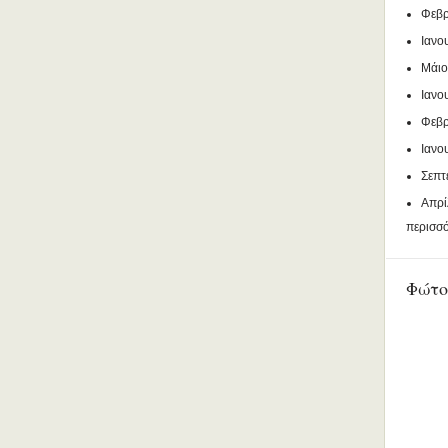
Φεβρ
Ιανο
Μάιο
Ιανο
Φεβρ
Ιανο
Σεπτ
Απρί
περισσ
Φώτο