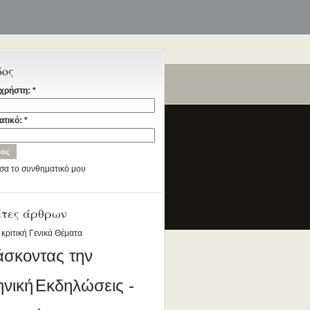
δος
χρήστη:
*
ταία
ατικό:
*
σα το συνθηματικό μου
έτες άρθρων
ια την Ελληνική Γλώσσα
DESIGNED BY ANTSIN.COM
 κριτική
Γενικά Θέματα
άσκοντας την
ηνική
Εκδηλώσεις -