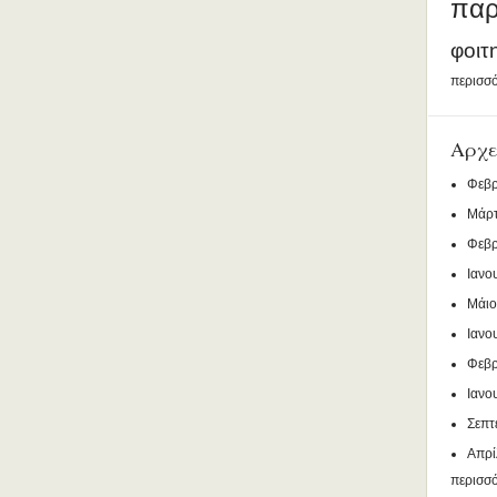
παρ
φοιτ
περισσό
Αρχε
Φεβρ
Μάρτ
Φεβρ
Ιανο
Μάιο
Ιανο
Φεβρ
Ιανο
Σεπτ
Απρί
περισσ