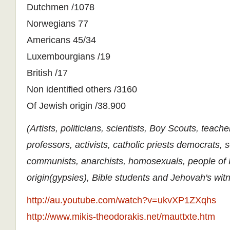
Dutchmen /1078
Norwegians 77
Americans 45/34
Luxembourgians /19
British /17
Non identified others /3160
Of Jewish origin /38.900
(Artists, politicians, scientists, Boy Scouts, teache
professors, activists, catholic priests democrats, s
communists, anarchists, homosexuals, people o
origin(gypsies), Bible students and Jehovah's wit
http://au.youtube.com/watch?v=ukvXP1ZXqhs
http://www.mikis-theodorakis.net/mauttxte.htm