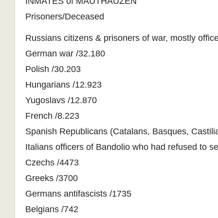
INMATES of MAUTHAUZEN
Prisoners/Deceased
Russians citizens & prisoners of war, mostly office
German war /32.180
Polish /30.203
Hungarians /12.923
Yugoslavs /12.870
French /8.223
Spanish Republicans (Catalans, Basques, Castil
Italians officers of Bandolio who had refused to s
Czechs /4473
Greeks /3700
Germans antifascists /1735
Belgians /742