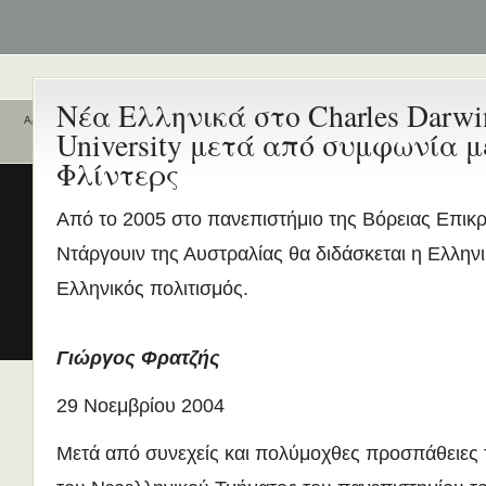
Νέα Ελληνικά στο Charles Darwi
Αρχική
University μετά από συμφωνία μ
Ποιοι είναι εδώ
Ενεργά θέματα
Φλίντερς
συζήτησης
Είναι εδώ αυτή τη στιγμή
0 χρήστες
και
1 επισκέπτης
.
Διδασκαλία της Ελληνικής ως
Από το 2005 στο πανεπιστήμιο της Βόρειας Επικρ
Δεύτερης/Ξένης Γλώσσας (ΜΑ
Ντάργουιν της Αυστραλίας θα διδάσκεται η Ελλην
(Εξ Αποστάσεως) από το Παν/
Λευκωσίας σε συνεργασία με 
Ελληνικός πολιτισμός.
ΚΕΓ
το πιστοποιητικό επιπέδου Γ
Γιώργος Φρατζής
Πρώτο Διεθνές Συνέδριο
Νεοελληνικών Σπουδών
29 Νοεμβρίου 2004
Εδώ Πολυτεχνείο!
Τα διδακτικά εγχειρίδια
Μετά από συνεχείς και πολύμοχθες προσπάθειες
περισσότερα