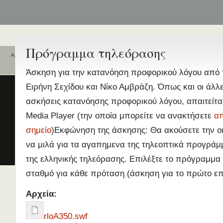
Πρόγραμμα τηλεόρασης
Αρχική
Ποιοι είναι εδώ
Ενεργά θέματα
Άσκηση για την κατανόηση προφορικού λόγου από 
συζήτησης
Είναι εδώ αυτή τη στιγμή
0 χρήστες
Ειρήνη Σεχίδου και Νίκο Αμβράζη. Όπως και οι άλλ
και
0 επισκέπτες
.
Διδασκαλία της Ελληνικής ως
ασκήσεις κατανόησης προφορικού λόγου, απαιτείτα
Δεύτερης/Ξένης Γλώσσας (ΜΑ
Media Player (την οποία μπορείτε να ανακτήσετε
απ
(Εξ Αποστάσεως) από το Παν/
Λευκωσίας σε συνεργασία με 
σημείο
)Εκφώνηση της άσκησης: Θα ακούσετε την οι
ΚΕΓ
να μιλά για τα αγαπημενα της τηλεοπτικά προγράμ
το πιστοποιητικό επιπέδου Γ
της ελληνικής τηλεόρασης. Επιλέξτε το πρόγραμμα 
Πρώτο Διεθνές Συνέδριο
σταθμό για κάθε πρόταση (άσκηση για το πρώτο επ
Νεοελληνικών Σπουδών
Εδώ Πολυτεχνείο!
Αρχεία:
Τα διδακτικά εγχειρίδια
περισσότερα
rloA350.swf