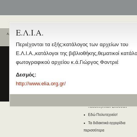
Ε.Λ.Ι.Α.
Αρχική
Ποιοι είναι εδώ
Ενεργά θέματα
Περιέχονται τα εξής:κατάλογος των αρχείων του
συζήτησης
Είναι εδώ αυτή τη στιγμή
0 χρήστες
Ε.Λ.Ι.Α.,κατάλογοι της βιβλιοθήκης,θεματικοί κατάλο
και
3 επισκέπτες
.
Διδασκαλία της Ελληνικής ως
φωτογραφικού αρχείου κ.ά.Γιώργος Φοντριέ
Δεύτερης/Ξένης Γλώσσας (ΜΑ
(Εξ Αποστάσεως) από το Παν/
Δεσμός:
Λευκωσίας σε συνεργασία με 
http://www.elia.org.gr/
ΚΕΓ
το πιστοποιητικό επιπέδου Γ
Πρώτο Διεθνές Συνέδριο
Νεοελληνικών Σπουδών
Εδώ Πολυτεχνείο!
Τα διδακτικά εγχειρίδια
περισσότερα