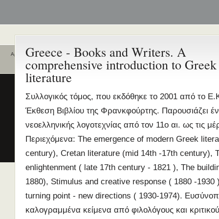
Greece - Books and Writers. A
Αρχική
comprehensive introduction to Greek
Ποιοι είναι εδώ
Ενεργά θέματα
literature
συζήτησης
Είναι εδώ αυτή τη στιγμή
0 χρήστες
και
1 επισκέπτης
.
Διδασκαλία της Ελληνικής ως
Συλλογικός τόμος, που εκδόθηκε το 2001 από το Ε.Κ
Δεύτερης/Ξένης Γλώσσας (ΜΑ
Έκθεση Βιβλίου της Φρανκφούρτης. Παρουσιάζει έ
(Εξ Αποστάσεως) από το Παν/
Λευκωσίας σε συνεργασία με 
νεοελληνικής λογοτεχνίας από τον 11ο αι. ως τις μέ
ΚΕΓ
Περιεχόμενα: Τhe emergence of modern Greek literat
το πιστοποιητικό επιπέδου Γ
century), Cretan literature (mid 14th -17th century), 
Πρώτο Διεθνές Συνέδριο
enlightenment ( late 17th century - 1821 ), The buildi
Νεοελληνικών Σπουδών
1880), Stimulus and creative response ( 1880 -1930 ),
Εδώ Πολυτεχνείο!
turning point - new directions ( 1930-1974). Ευσύνοπ
Τα διδακτικά εγχειρίδια
περισσότερα
καλογραμμένα κείμενα από φιλολόγους και κριτικού