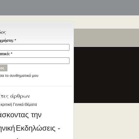
δος
χρήστη:
*
ταία
ατικό:
*
σα το συνθηματικό μου
έτες άρθρων
ια την Ελληνική Γλώσσα
DESIGNED BY ANTSIN.COM
 κριτική
Γενικά Θέματα
άσκοντας την
ηνική
Εκδηλώσεις -