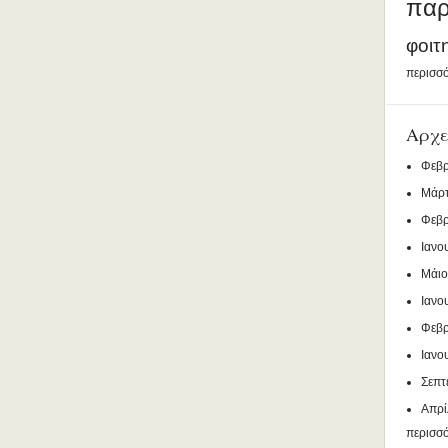
παρ
φοιτ
περισσό
Αρχε
Φεβρ
Μάρτ
Φεβρ
Ιανο
Μάιο
Ιανο
Φεβρ
Ιανο
Σεπτ
Απρί
περισσ