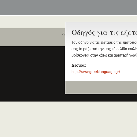
Οδηγός για τις εξετ
Αρχική
Ποιοι είναι εδώ
Τον οδηγό για τις εξετάσεις της πιστοπο
αρχείο pdf) από την αρχική σελίδα επιλ
Είναι εδώ αυτή τη στιγμή
0 χρήστες
βρίσκονται στην κάτω και αριστερή γων
και
1 επισκέπτης
.
Δεσμός:
http://www.greeklanguage.gr/