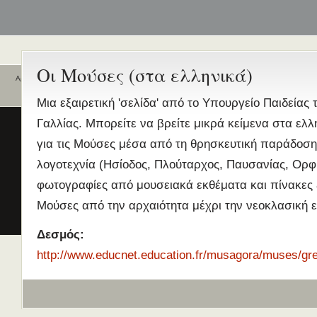
Οι Μούσες (στα ελληνικά)
Αρχική
Ποιοι είναι εδώ
Ενεργά θέματα
Μια εξαιρετική 'σελίδα' από το Υπουργείο Παιδείας 
συζήτησης
Είναι εδώ αυτή τη στιγμή
0 χρήστες
Γαλλίας. Μπορείτε να βρείτε μικρά κείμενα στα ελλ
και
0 επισκέπτες
.
Διδασκαλία της Ελληνικής ως
για τις Μούσες μέσα από τη θρησκευτική παράδοση,
Δεύτερης/Ξένης Γλώσσας (ΜΑ
λογοτεχνία (Ησίοδος, Πλούταρχος, Παυσανίας, Ορφι
(Εξ Αποστάσεως) από το Παν/
Λευκωσίας σε συνεργασία με 
φωτογραφίες από μουσειακά εκθέματα και πίνακες 
ΚΕΓ
Μούσες από την αρχαιότητα μέχρι την νεοκλασική ε
το πιστοποιητικό επιπέδου Γ
Πρώτο Διεθνές Συνέδριο
Δεσμός:
Νεοελληνικών Σπουδών
http://www.educnet.education.fr/musagora/muses/gr
Εδώ Πολυτεχνείο!
Τα διδακτικά εγχειρίδια
περισσότερα