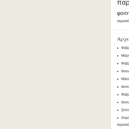
παρ
φοιτ
περισσό
Αρχε
Φεβρ
Μάρτ
Φεβρ
Ιανο
Μάιο
Ιανο
Φεβρ
Ιανο
Σεπτ
Απρί
περισσ