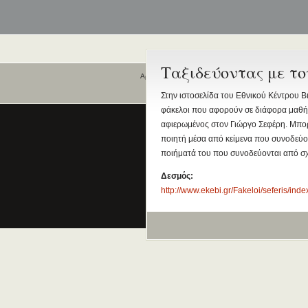
Ταξιδεύοντας με τ
Αρχική
Ποιοι είναι εδώ
Στην ιστοσελίδα του Εθνικού Κέντρου Β
φάκελοι που αφορούν σε διάφορα μαθήμ
Είναι εδώ αυτή τη στιγμή
0 χρήστες
αφιερωμένος στον Γιώργο Σεφέρη. Μπορε
και
4 επισκέπτες
.
ποιητή μέσα από κείμενα που συνοδεύου
ποιήματά του που συνοδεύονται από σχ
Δεσμός:
http://www.ekebi.gr/Fakeloi/seferis/ind