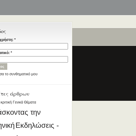
δος
χρήστη:
*
ταία
ατικό:
*
σα το συνθηματικό μου
έτες άρθρων
ια την Ελληνική Γλώσσα
DESIGNED BY ANTSIN.COM
 κριτική
Γενικά Θέματα
άσκοντας την
ηνική
Εκδηλώσεις -