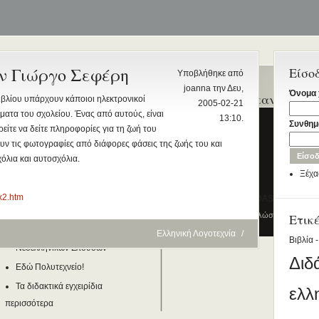
ον Γιώργο Σεφέρη
Είσο
Υποβλήθηκε από
joanna την Δευ,
Όνομα 
Ενεργά θέματα
Ποιοι γράφτηκαν τελευ
ιβλίου υπάρχουν κάποιοι ηλεκτρονικοί
2005-02-21
συζήτησης
ατα του σχολείου. Ένας από αυτούς, είναι
13:10.
Kyriaki_Ioannidou
Συνθημ
ίτε να δείτε πληροφορίες για τη ζωή του
Διδασκαλία της Ελληνικής ως
Rania Voskaki
ν τις φωτογραφίες από διάφορες φάσεις της ζωής του και
Δεύτερης/Ξένης Γλώσσας (ΜΑ)
όλια και αυτοσχόλια.
John Kazazis
(Εξ Αποστάσεως) από το Παν/μιο
Ξέχα
Λευκωσίας σε συνεργασία με το
paris
ΚΕΓ
ex2.htm
DIMITRIOS STAFIDAS
το πιστοποιητικό επιπέδου Γ2
© 2012
Κέντρο Ελληνικής Γλώσσας
-
Ετικ
Πύλη γ
Πρώτο Διεθνές Συνέδριο
Ελληνική Λογοτεχνία
/
Βιβλία -
Νεοελληνικών Σπουδών
Διδ
Εδώ Πολυτεχνείο!
Τα διδακτικά εγχειρίδια
ελλ
περισσότερα