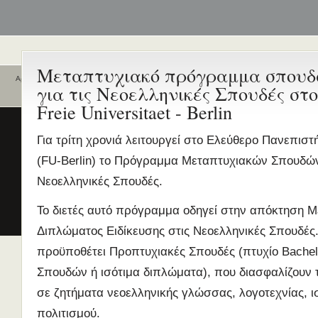
Μεταπτυχιακό πρόγραμμα σπου
Αρχική
για τις Νεοελληνικές Σπουδές στο
Ποιοι είναι εδώ
Ενεργά θέματα
Freie Universitaet - Berlin
συζήτησης
Είναι εδώ αυτή τη στιγμή
0 χρήστες
και
1 επισκέπτης
.
Διδασκαλία της Ελληνικής ως
Για τρίτη χρονιά λειτουργεί στο Ελεύθερο Πανεπιστ
Δεύτερης/Ξένης Γλώσσας (ΜΑ
(FU-Berlin) το Πρόγραμμα Μεταπτυχιακών Σπουδών 
(Εξ Αποστάσεως) από το Παν/
Λευκωσίας σε συνεργασία με 
Νεοελληνικές Σπουδές.
ΚΕΓ
Το διετές αυτό πρόγραμμα οδηγεί στην απόκτηση 
το πιστοποιητικό επιπέδου Γ
Διπλώματος Ειδίκευσης στις Νεοελληνικές Σπουδές
Πρώτο Διεθνές Συνέδριο
Νεοελληνικών Σπουδών
προϋποθέτει Προπτυχιακές Σπουδές (πτυχίο Βache
Εδώ Πολυτεχνείο!
Σπουδών ή ισότιμα διπλώματα), που διασφαλίζουν τ
Τα διδακτικά εγχειρίδια
σε ζητήματα νεοελληνικής γλώσσας, λογοτεχνίας, ι
περισσότερα
πολιτισμού.