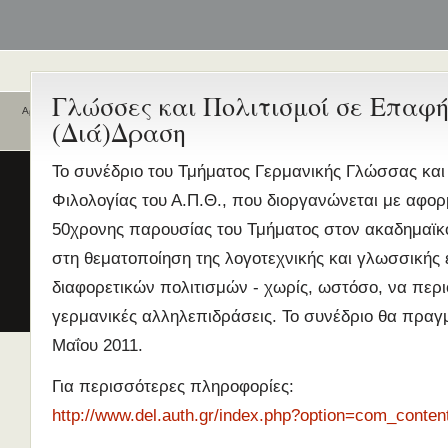
Γλώσσες και Πολιτισμοί σε Επαφή
Αρχική
(Διά)Δραση
Ποιοι είναι εδώ
Ενεργά θέματα
συζήτησης
Είναι εδώ αυτή τη στιγμή
0 χρήστες
Το συνέδριο του Τμήματος Γερμανικής Γλώσσας και
και
0 επισκέπτες
.
Διδασκαλία της Ελληνικής ως
Φιλολογίας του Α.Π.Θ., που διοργανώνεται με αφορ
Δεύτερης/Ξένης Γλώσσας (ΜΑ
50χρονης παρουσίας του Τμήματος στον ακαδημαϊκ
(Εξ Αποστάσεως) από το Παν/
Λευκωσίας σε συνεργασία με 
στη θεματοποίηση της λογοτεχνικής και γλωσσικής
ΚΕΓ
διαφορετικών πολιτισμών - χωρίς, ωστόσο, να περιο
το πιστοποιητικό επιπέδου Γ
γερμανικές αλληλεπιδράσεις. Το συνέδριο θα πραγμ
Πρώτο Διεθνές Συνέδριο
Μαΐου 2011.
Νεοελληνικών Σπουδών
Εδώ Πολυτεχνείο!
Για περισσότερες πληροφορίες:
Τα διδακτικά εγχειρίδια
http://www.del.auth.gr/index.php?option=com_content
περισσότερα