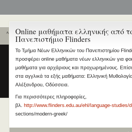
Online μαθήματα ελληνικής από τ
Αρχική
Πανεπιστήμιο Flinders
Ποιοι είναι εδώ
Ενεργά θέματα
συζήτησης
Είναι εδώ αυτή τη στιγμή
0 χρήστες
To Τμήμα Νέων Ελληνικών του Πανεπιστημίου Flind
και
0 επισκέπτες
.
Διδασκαλία της Ελληνικής ως
προσφέρει online μαθήματα νέων ελληνικών για φο
Δεύτερης/Ξένης Γλώσσας (ΜΑ
μαθήματα για αρχάριους και προχωρημένους. Επίσ
(Εξ Αποστάσεως) από το Παν/
Λευκωσίας σε συνεργασία με 
στα αγγλικά τα εξής μαθήματα: Ελληνική Μυθολογία
ΚΕΓ
Αλέξανδρου, Οδύσσεια.
το πιστοποιητικό επιπέδου Γ
Για περισσότερες πληροφορίες,
Πρώτο Διεθνές Συνέδριο
Νεοελληνικών Σπουδών
βλ.
http://www.flinders.edu.au/ehl/language-studies/
Εδώ Πολυτεχνείο!
sections/modern-greek/
Τα διδακτικά εγχειρίδια
περισσότερα