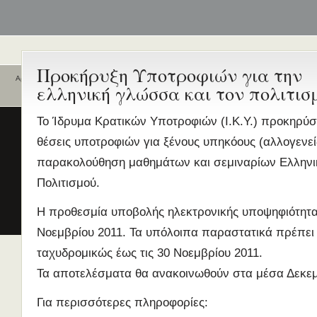
Προκήρυξη Υποτροφιών για την
Αρχική
ελληνική γλώσσα και τον πολιτισ
Ποιοι είναι εδώ
Ενεργά θέματα
συζήτησης
Είναι εδώ αυτή τη στιγμή
0 χρήστες
Το Ίδρυμα Κρατικών Υποτροφιών (I.K.Y.) προκηρύσσ
και
2 επισκέπτες
.
Διδασκαλία της Ελληνικής ως
θέσεις υποτροφιών για ξένους υπηκόους (αλλογενεί
Δεύτερης/Ξένης Γλώσσας (ΜΑ
παρακολούθηση μαθημάτων και σεμιναρίων Ελληνι
(Εξ Αποστάσεως) από το Παν/
Λευκωσίας σε συνεργασία με 
Πολιτισμού.
ΚΕΓ
Η προθεσμία υποβολής ηλεκτρονικής υποψηφιότητας
το πιστοποιητικό επιπέδου Γ
Νοεμβρίου 2011. Τα υπόλοιπα παραστατικά πρέπει
Πρώτο Διεθνές Συνέδριο
Νεοελληνικών Σπουδών
ταχυδρομικώς έως τις 30 Νοεμβρίου 2011.
Εδώ Πολυτεχνείο!
Τα αποτελέσματα θα ανακοινωθούν στα μέσα Δεκεμ
Τα διδακτικά εγχειρίδια
Για περισσότερες πληροφορίες:
περισσότερα