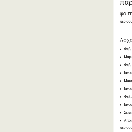
παρ
φοιτ
περισσό
Αρχε
Φεβρ
Μάρτ
Φεβρ
Ιανο
Μάιο
Ιανο
Φεβρ
Ιανο
Σεπτ
Απρί
περισσ