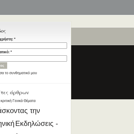
δος
χρήστη:
*
ταία
ατικό:
*
σα το συνθηματικό μου
έτες άρθρων
ια την Ελληνική Γλώσσα
DESIGNED BY ANTSIN.COM
 κριτική
Γενικά Θέματα
άσκοντας την
ηνική
Εκδηλώσεις -