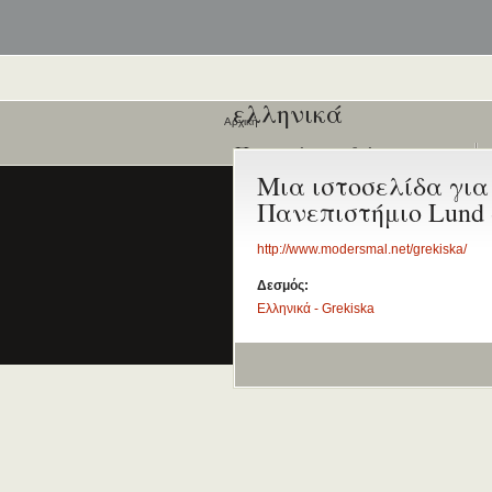
ελληνικά
Αρχική
Ποιοι είναι εδώ
Μια ιστοσελίδα για
Είναι εδώ αυτή τη στιγμή
0 χρήστες
Πανεπιστήμιο Lund 
και
0 επισκέπτες
.
http://www.modersmal.net/grekiska/
Δεσμός:
Ελληνικά - Grekiska