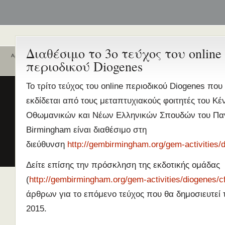
Διαθέσιμο το 3ο τεύχος του online
Αρχική
περιοδικού Diogenes
Ποιοι είναι εδώ
Ενεργά θέματα
συζήτησης
Είναι εδώ αυτή τη στιγμή
0 χρήστες
Το τρίτο τεύχος του online περιοδικού Diogenes που
και
1 επισκέπτης
.
Διδασκαλία της Ελληνικής ως
εκδίδεται από τους μεταπτυχιακούς φοιτητές του Κέ
Δεύτερης/Ξένης Γλώσσας (ΜΑ
Οθωμανικών και Νέων Ελληνικών Σπουδών του Παν
(Εξ Αποστάσεως) από το Παν/
Λευκωσίας σε συνεργασία με 
Birmingham είναι διαθέσιμο στη
ΚΕΓ
διεύθυνση
http://gembirmingham.org/gem-activities/
το πιστοποιητικό επιπέδου Γ
Δείτε επίσης την πρόσκληση της εκδοτικής ομάδας
Πρώτο Διεθνές Συνέδριο
Νεοελληνικών Σπουδών
(
http://gembirmingham.org/gem-activities/diogenes/c
Εδώ Πολυτεχνείο!
άρθρων για το επόμενο τεύχος που θα δημοσιευτεί 
Τα διδακτικά εγχειρίδια
2015.
περισσότερα