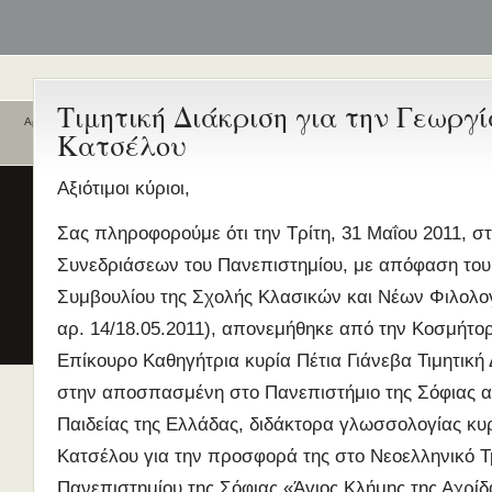
Τιμητική Διάκριση για την Γεωργί
Αρχική
Κατσέλου
Ποιοι είναι εδώ
Ενεργά θέματα
συζήτησης
Είναι εδώ αυτή τη στιγμή
0 χρήστες
Αξιότιμοι κύριοι,
και
3 επισκέπτες
.
Διδασκαλία της Ελληνικής ως
Σας πληροφορούμε ότι την Τρίτη, 31 Μαΐου 2011, σ
Δεύτερης/Ξένης Γλώσσας (ΜΑ
(Εξ Αποστάσεως) από το Παν/
Συνεδριάσεων του Πανεπιστημίου, με απόφαση του
Λευκωσίας σε συνεργασία με 
Συμβουλίου της Σχολής Κλασικών και Νέων Φιλολ
ΚΕΓ
αρ. 14/18.05.2011), απονεμήθηκε από την Κοσμήτο
το πιστοποιητικό επιπέδου Γ
Επίκουρο Καθηγήτρια κυρία Πέτια Γιάνεβα Τιμητική
Πρώτο Διεθνές Συνέδριο
Νεοελληνικών Σπουδών
στην αποσπασμένη στο Πανεπιστήμιο της Σόφιας α
Εδώ Πολυτεχνείο!
Παιδείας της Ελλάδας, διδάκτορα γλωσσολογίας κυ
Τα διδακτικά εγχειρίδια
Κατσέλου για την προσφορά της στο Νεοελληνικό Τ
περισσότερα
Πανεπιστημίου της Σόφιας «Άγιος Κλήμης της Αχρίδ