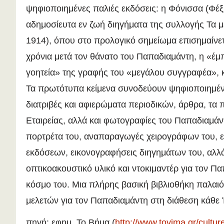
ψηφιοποιημένες παλιές εκδόσεις: η Φόνισσα (Φέξη
αδημοσίευτα εν ζωή διηγήματα της συλλογής Τα μ
1914), όπου στο προλογικό σημείωμα επισημαίνετα
χρόνια μετά τον θάνατο του Παπαδιαμάντη, η «έμπ
γοητεία» της γραφής του «μεγάλου συγγραφέα», κ
Τα πρωτότυπα κείμενα συνοδεύουν ψηφιοποιημένε
διατριβές και αφιερώματα περιοδικών, άρθρα, τα 
Εταιρείας, αλλά και φωτογραφίες του Παπαδιαμάντ
πορτρέτα του, αναπαραγωγές χειρογράφων του,
εκδόσεων, εικονογραφήσεις διηγημάτων του, αλλά
οπτικοακουστικό υλικό και ντοκιμαντέρ για τον Πα
κόσμο του. Μια πλήρης βασική βιβλιοθήκη παλαι
μελετών για τον Παπαδιαμάντη στη διάθεση κάθε 
πηγή: εφημ. Το Βήμα (
http://www.tovima.gr/culture