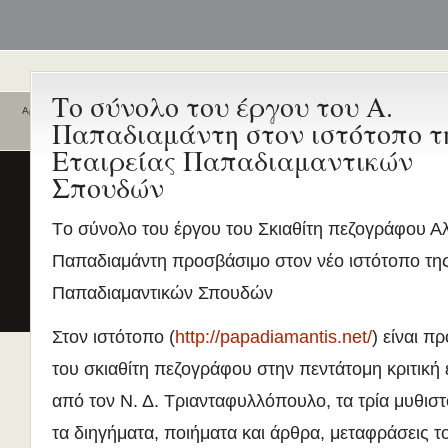
Το σύνολο του έργου του Α.
Αρχική
Παπαδιαμάντη στον ιστότοπο τ
Ποιοι είναι εδώ
Ενεργά θέματα
Εταιρείας Παπαδιαμαντικών
συζήτησης
Είναι εδώ αυτή τη στιγμή
0 χρήστες
Σπουδών
και
1 επισκέπτης
.
Διδασκαλία της Ελληνικής ως
Δεύτερης/Ξένης Γλώσσας (ΜΑ
Tο σύνολο του έργου του Σκιαθίτη πεζογράφου Α
(Εξ Αποστάσεως) από το Παν/
Λευκωσίας σε συνεργασία με 
Παπαδιαμάντη προσβάσιμο στον νέο ιστότοπο της
ΚΕΓ
Παπαδιαμαντικών Σπουδών
το πιστοποιητικό επιπέδου Γ
Πρώτο Διεθνές Συνέδριο
Στον ιστότοπο (
http://papadiamantis.net/
) είναι π
Νεοελληνικών Σπουδών
του σκιαθίτη πεζογράφου στην πεντάτομη κριτική
Εδώ Πολυτεχνείο!
από τον Ν. Δ. Τριανταφυλλόπουλο, τα τρία μυθιστ
Τα διδακτικά εγχειρίδια
περισσότερα
τα διηγήματα, ποιήματα και άρθρα, μεταφράσεις το