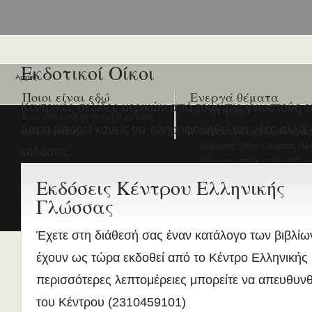
Εκδοτικοί Οίκοι
Αρχική
Ποιοι είναι εδώ
Ενεργά θέματα
Κεντρικές σελίδες μερικών από τους πιο γνωστούς ε
συζήτησης
Είναι εδώ αυτή τη στιγμή
0 χρήστες
όπου μπορεί κανείς να πληροφορηθεί για νέες αλλά
και
1 επισκέπτης
.
Διδασκαλία της Ελληνικής ως
Δεύτερης/Ξένης Γλώσσας (ΜΑ
εκδόσεις.
(Εξ Αποστάσεως) από το Παν/
Λευκωσίας σε συνεργασία με 
Εκδόσεις Κέντρου Ελληνικής
ΚΕΓ
Γλώσσας
το πιστοποιητικό επιπέδου Γ
Πρώτο Διεθνές Συνέδριο
Έχετε στη διάθεσή σας έναν κατάλογο των βιβλίω
Νεοελληνικών Σπουδών
έχουν ως τώρα εκδοθεί από το Κέντρο Ελληνικής
Εδώ Πολυτεχνείο!
περισσότερες λεπτομέρειες μπορείτε να απευθυνθ
Τα διδακτικά εγχειρίδια
περισσότερα
του Κέντρου (2310459101)