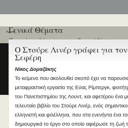
Γενικά Θέματα
Αρχική
Ποιοι είναι εδώ
Ενεργά θέματα
συζήτησης
Ο Στούρε Λινέρ γράφει για τον
Είναι εδώ αυτή τη στιγμή
0 χρήστες
και
0 επισκέπτες
Σεφέρη
.
Διδασκαλία της Ελληνικής ως
Δεύτερης/Ξένης Γλώσσας (ΜΑ
(Εξ Αποστάσεως) από το Παν/
Νίκος Δομαζάκης
Λευκωσίας σε συνεργασία με 
Το κείμενο που ακολουθεί σκοπό έχει να παρουσι
ΚΕΓ
το πιστοποιητικό επιπέδου Γ
μεταφραστική εργασία της Εύας Ρίμπεργκ, φοιτήτ
Πρώτο Διεθνές Συνέδριο
του Πανεπιστημίου της Λουντ, και αφετέρου ένα μ
Νεοελληνικών Σπουδών
τελευταίο βιβλίο του Στούρε Λινέρ, ενός σημαντι
Εδώ Πολυτεχνείο!
ελληνιστή και φιλέλληνα, που στα ενενήντα ένα το
Τα διδακτικά εγχειρίδια
περισσότερα
δημιουργικά το έργο στο οποίο αφιέρωσε τη ζωή το