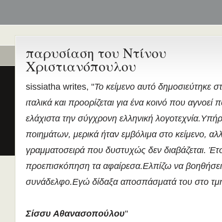
παρυσίαση του Ντίνου
Ποιοι είναι εδώ
Ενεργά θέματα
Χριστιανόπουλου
συζήτησης
Είναι εδώ αυτή τη στιγμή
0 χρήστες
και
1 επισκέπτης
.
Διδασκαλία της Ελληνικής ως
sissiatha writes, "
Το κείμενο αυτό δημοσιεύτηκε σ
Δεύτερης/Ξένης Γλώσσας (ΜΑ
ιταλικά και προορίζεται για ένα κοινό που αγνοεί 
(Εξ Αποστάσεως) από το Παν/
Λευκωσίας σε συνεργασία με 
ελάχιστα την σύγχρονη ελληνική λογοτεχνία.Υπήρ
ΚΕΓ
ποιημάτων, μερικά ήταν εμβόλιμα στο κείμενο, αλ
το πιστοποιητικό επιπέδου Γ
γραμματοσειρά που δυστυχώς δεν διαβάζεται. Έτσ
Πρώτο Διεθνές Συνέδριο
Νεοελληνικών Σπουδών
προεπισκόπηση τα αφαίρεσα.Ελπίζω να βοηθήσει
Εδώ Πολυτεχνείο!
συνάδελφο.Εγώ δίδαξα αποσπάσματά του στο τμή
Τα διδακτικά εγχειρίδια
περισσότερα
Σίσσυ Αθανασοπούλου
"