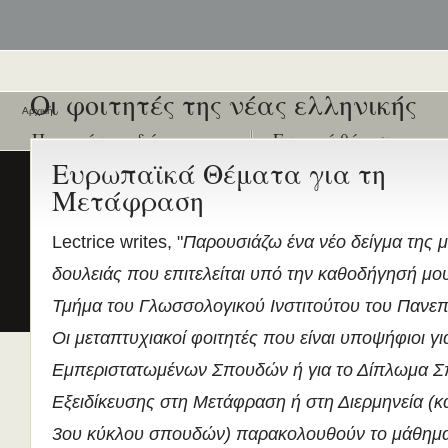
Οι φοιτητές της νέας ελληνικής
Αρχική
Ποιοι είναι εδώ
Ενεργά θέματα
συζήτησης
Ευρωπαϊκά Θέματα για τη
Είναι εδώ αυτή τη στιγμή
0 χρήστες
και
1 επισκέπτης
Μετάφραση
.
Διδασκαλία της Ελληνικής ως
Δεύτερης/Ξένης Γλώσσας (ΜΑ
(Εξ Αποστάσεως) από το Παν/
Lectrice writes, "
Παρουσιάζω ένα νέο δείγμα της 
Λευκωσίας σε συνεργασία με 
δουλειάς που επιτελείται υπό την καθοδήγησή μο
ΚΕΓ
το πιστοποιητικό επιπέδου Γ
Τμήμα του Γλωσσολογικού Ινστιτούτου του Πανεπ
Πρώτο Διεθνές Συνέδριο
Οι μεταπτυχιακοί φοιτητές που είναι υποψήφιοι γ
Νεοελληνικών Σπουδών
Εμπεριστατωμένων Σπουδών ή για το Δίπλωμα 
Εδώ Πολυτεχνείο!
Εξειδίκευσης στη Μετάφραση ή στη Διερμηνεία (κ
Τα διδακτικά εγχειρίδια
περισσότερα
3ου κύκλου σπουδών) παρακολουθούν το μάθημα